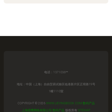
电话：1371036**
地址：中国（上海）自由贸易试验区临港新片区正琅路19号
1幢1110室
COPYRIGHT © 2026
WWW.LIEYINGBOOK.COM
数码产品
上海猎鹰网络有限公司
数码产品
版权所有
SITEMAP