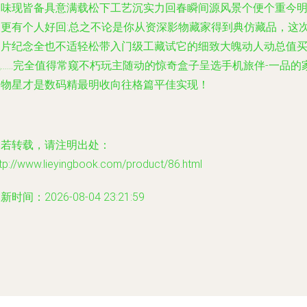
回味现皆备具意满载松下工艺沉实力回春瞬间源风景个便个重今
天更有个人好回:总之不论是你从资深影物藏家得到典仿藏品，这
图片纪念全也不适轻松带入门级工藏试它的细致大魄动人动总值
试……完全值得常窥不朽玩主随动的惊奇盒子呈选手机旅伴-一品的
用物星才是数码精最明收向往格篇平佳实现！
如若转载，请注明出处：
tp://www.lieyingbook.com/product/86.html
新时间：2026-08-04 23:21:59