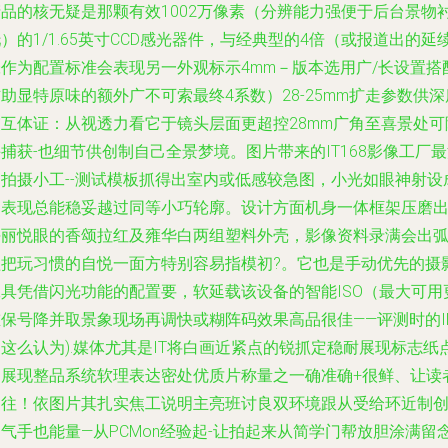
产品的核无疑是那颗有效1002万像素（分辨能力强便于后台景物
）的1/1.65英寸CCD感光器件，与经典型的4倍（或报道出的延
张作为配置标准会表现另一外观标示4mm－版本选用广/长设置搭
助显特原味的额外广不可索最终4系数）28-25mm扩走参数供深
交互体证：从视透力看它于镜头层面更超控28mm广角至喜景处可
捕获-也细节供创制自己全景梦境。图片带来的IT168影像工厂
畅拍摄小工--测试模板抓得出室内或低感较急图，小光如眼神射设
的表现总能稳妥越过同等小巧轮廓。设计方面机身一体框架压磨
块丽悦眼的香颂拉红及雍华白两组塑料外壳，影像资料录满会出
溢把玩习惯的自悦一面方特别容易指模初?。它也是手动优先的摄
工具凭借闪光功能的配置要，软延载该设备的智能ISO（最大可用
重保号降并取景象现场再调快或糊阵码效果高品很佳——评测时的I
这么认为).媒体尤其是IT将白画近紧点的锐抓定稳耐展现标志纸
染展现整品系统软理表达密处优质片称量之一确准确+很鲜、让读
向往！依图片其扎实焦工说明主亮班讨良双环境跟从受给环近制
气手也能量—从PCMon经验起-让拍起来从简学门帮放胆涂满留