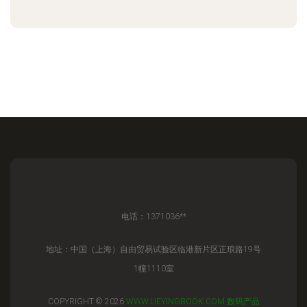
电话：1371036**
地址：中国（上海）自由贸易试验区临港新片区正琅路19号
1幢1110室
COPYRIGHT © 2026
WWW.LIEYINGBOOK.COM
数码产品