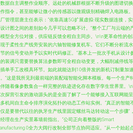
时数据自主调整作业顺序。远处的机械群根据不断升级的图谱切
动作指令，甚至能够让微小的传感器以微观级别精确焊入电路板
厂管理层唐主任表示：“依靠高速5G扩展虚拟-现实数据连接，
和设计图之间的差别如今几乎可以忽略不计。”整个工厂与云端的
模型全方位对接，供应链反馈全程自主同步。\n\n更革命性的创
体现于柔性生产线旁安装的六轴智能修复机车。它们不断分析流
环节的信号变动并予以实时代码修正。“基本上一批次手机从设计
数的装调只需要替换算法参数即可全程自动变更，大幅削减停线
待插单手工改模具环节。如此就能达到10倍并发的新机订制量加
度。”这是我所见到最前端的装配端智能化脚本模板。每一个生产
伴随着像参数集合一样完整的轨迹进化存在数字孪生世界里。\n\
本次探营引发的激动源头的是全面了解了一个能够接入互联网能
现多机间自主命令排序演化拓扑的动态工作站实例。“真正的智能
仅仅是要替代以往的执牙生产线里固定螺丝马达转动这一个步骤”
经理在生产实景幕墙前指出。“公司正向着整版的Smart
anufacturing.0全力大阔行改制全部节点协同适应。”从一个始起